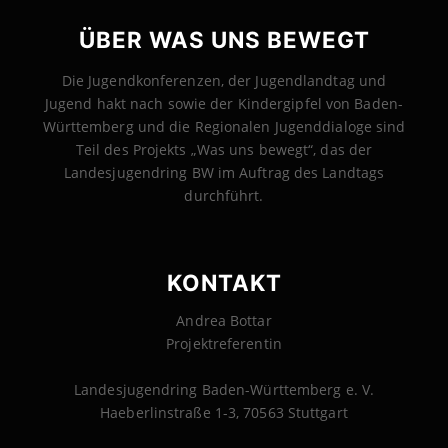
ÜBER WAS UNS BEWEGT
Die Jugendkonferenzen, der Jugendlandtag und
Jugend hakt nach sowie der Kindergipfel von Baden-
Württemberg und die Regionalen Jugenddialoge sind
Teil des Projekts „Was uns bewegt“, das der
Landesjugendring BW im Auftrag des Landtags
durchführt.
KONTAKT
Andrea Bottar
Projektreferentin
Landesjugendring Baden-Württemberg e. V.
Haeberlinstraße 1-3, 70563 Stuttgart