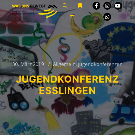
Suchen
Weitere Informationen
Hauptmenü
30. März 2019
Allgemein
,
Jugendkonferenzen
JUGENDKONFERENZ
ESSLINGEN