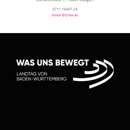
0711 16447-28
bottar@ljrbw.de