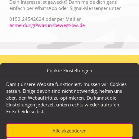
Dein Interesse ist geweckt? Dann melde dich ganz
einfach per WhatsApp oder Signal-Messenger unter
0152 24542624 oder per Mail an
anmeldung@wasunsbewegt-bw.de
Cookie-Einstellungen
RÜCKBLICK: #JLT25
Damit unsere Website funktioniert, müssen wir Cookies
setzen. Einige davon sind nicht notwendig, helfen uns
aber, den Webauftritt zu optimieren. Du kannst die
DAS WAR DER
Einstellungen jederzeit unten rechts wieder aufrufen.
Entscheide selbst:
JUGENDLANDTAG
Über 100 Jugendliche waren am 15. und 16.
Alle akzeptieren
Oktober 2025 im Landtag von Baden-