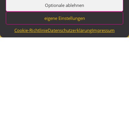
Württemberg zusammengekommen, um
Optionale ablehnen
untereinander und mit den
Landtagsabgeordneten in vielfältigen
Workshops über die Themen ihrer Zukunft zu
eigene Einstellungen
diskutieren.
Cookie-Richtlinie
Datenschutzerklärung
Impressum
Spannende Begegnungen, interessante
Gespräche und ein intensiver Austausch –
entstanden sind dabei Forderngen der
teilnehmenden Jugendlichen an die
Landespolitik.
Weitere Infos hier!