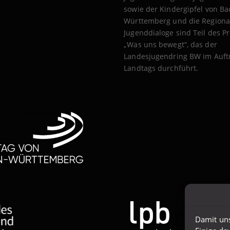
sowie der Kindergipfel von B
Württemberg und die Regiona
Jugenddialoge sind Teil des Pr
„Was uns bewegt“, das der
Landesjugendring BW im Auft
Landtags durchführt.
Damit uns