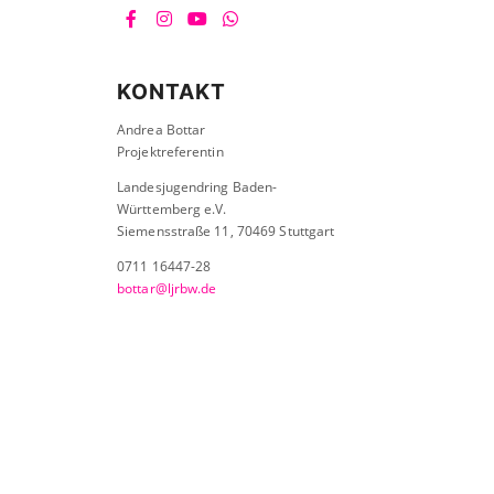
KONTAKT
Andrea Bottar
Projektreferentin
Landesjugendring Baden-
Württemberg e.V.
Siemensstraße 11, 70469 Stuttgart
0711 16447-28
bottar@ljrbw.de