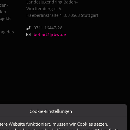
Landesjugendring Baden-
aden-
Württemberg e. V.
len
Haeberlinstraße 1-3, 70563 Stuttgart
ojekts
0711 16447-28
rag des
bottar@ljrbw.de
Cookie-Einstellungen
ere Website funktioniert, müssen wir Cookies setzen.