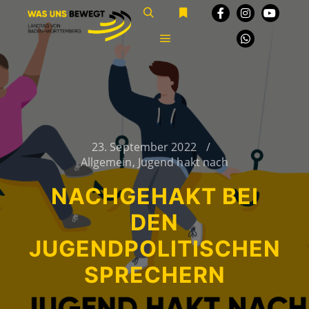
Suchen
Weitere Informationen
Hauptmenü
23. September 2022
Allgemein
,
Jugend hakt nach
NACHGEHAKT BEI
DEN
JUGENDPOLITISCHEN
SPRECHERN