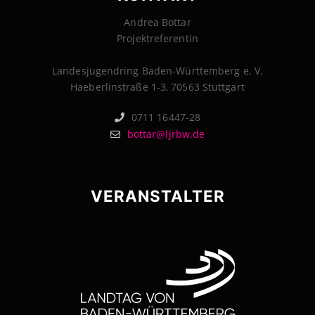
Andrea Bottar
Projektreferentin
Landesjugendring Baden-Württemberg e. V.
Haeberlinstraße 1-3, 70563 Stuttgart
0711 16447-28
bottar@ljrbw.de
VERANSTALTER