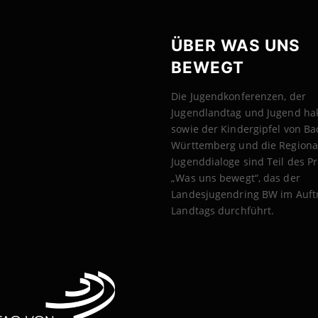
ÜBER WAS UNS
BEWEGT
Die Jugendkonferenzen, der
Jugendlandtag und Jugend ha
sowie der Kindergipfel von B
Württemberg und die Regiona
Jugenddialoge sind Teil des Pr
„Was uns bewegt“, das der
Landesjugendring BW im Auft
Landtags durchführt.