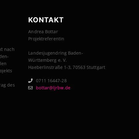
KONTAKT
Andrea Bottar
Projektreferentin
kt nach
Landesjugendring Baden-
aden-
Württemberg e. V.
len
Haeberlinstraße 1-3, 70563 Stuttgart
ojekts
0711 16447-28
rag des
bottar@ljrbw.de