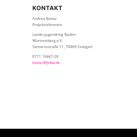
KONTAKT
Andrea Bottar
Projektreferentin
Landesjugendring Baden-
Württemberg e.V.
Siemensstraße 11, 70469 Stuttgart
0711 16447-28
bottar@ljrbw.de